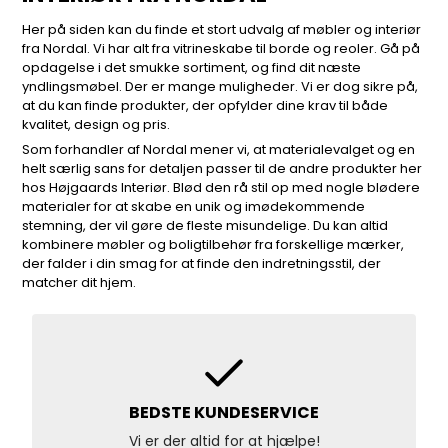
Her på siden kan du finde et stort udvalg af møbler og interiør
fra Nordal. Vi har alt fra vitrineskabe til borde og reoler. Gå på
opdagelse i det smukke sortiment, og find dit næste
yndlingsmøbel. Der er mange muligheder. Vi er dog sikre på,
at du kan finde produkter, der opfylder dine krav til både
kvalitet, design og pris.
Som forhandler af Nordal mener vi, at materialevalget og en
helt særlig sans for detaljen passer til de andre produkter her
hos Højgaards Interiør. Blød den rå stil op med nogle blødere
materialer for at skabe en unik og imødekommende
stemning, der vil gøre de fleste misundelige. Du kan altid
kombinere møbler og boligtilbehør fra forskellige mærker,
der falder i din smag for at finde den indretningsstil, der
matcher dit hjem.
KÆMPE UDVALG
Find alt hos os. Til fantastiske priser!