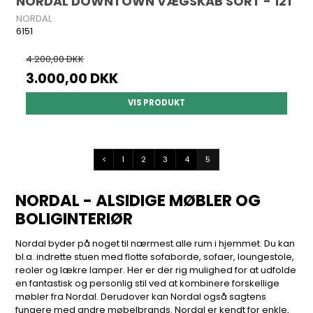
NORDAL DOWNTOWN VÆGSKAB SORT - 121
NORDAL
6151
4.200,00 DKK
3.000,00 DKK
VIS PRODUKT
1
2
3
4
5
NORDAL - ALSIDIGE MØBLER OG
BOLIGINTERIØR
Nordal byder på noget til nærmest alle rum i hjemmet. Du kan
bl.a. indrette stuen med flotte sofaborde, sofaer, loungestole,
reoler og lækre lamper. Her er der rig mulighed for at udfolde
en fantastisk og personlig stil ved at kombinere forskellige
møbler fra Nordal. Derudover kan Nordal også sagtens
fungere med andre møbelbrands. Nordal er kendt for enkle,