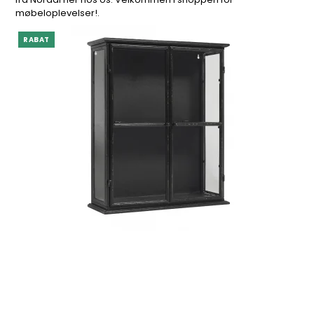
møbeloplevelser!.
RABAT