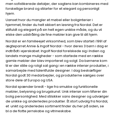
men sofistikerede detaljer, der sagtens kan kombineres med
forskellige brand og stilarter for et elegant og personligt
hjem.
Uanset hvor du mangler et møbel eller boliginteriør i
hjemmet, finder du helt sikkert en løsning fra Nordal. Det er
stilfuldt og elegant på sin helt egen unikke måde, og du vil
elske den udstråling de fine møbler kan give til dit hjem.
Nordal er en familieejet virksomhed, som blev startet i 1991 af
ægteparret Annie & Ingolf Nordal - hvor deres 3 børn i dag er
indtrådt i ejerskabet. Ingolf Nordal forelskede sig i Indien og
landets mange muligheder - som startede med en række
gamle møbler der blev importeret og solgt. Da børnene kom
til er der stille og roligt sat gang i en række interiør produkter, i
samarbejde med talentfulde designer. I dag beskæftiger
Nordal godt 30 medarbejder, og produkterne sælges over
store dele af Europa og USA.
Nordal spænder bredt - lige fra smukke og funktionelle
møbler, belysning og brugskunst. Unik interiør som tilfører din
bolig personlighed. Med stilsikker sans designer og udvælger
de unikke og anderledes produkter. Èt stort udvalg fra Nordal,
et unikt og anderledes sortiment finder du her på siden, se
bl.a de flotte jernskabe og vitrineskabe.