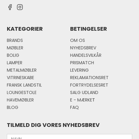
KATEGORIER
BETINGELSER
BRANDS
OM OS
MØBLER
NYHEDSBREV
BOLIG
HANDELSVILKÅR
LAMPER
PRISMATCH
METALMØBLER
LEVERING
VITRINESKABE
REKLAMATIONSRET
FRANSK LANDSTIL
FORTRYDELSESRET
LOUNGESTOLE
SALG UDLAND
HAVEMØBLER
E - MÆRKE
T
BLOG
FAQ
TILMELD DIG VORES NYHEDSBREV