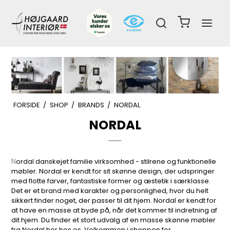
FORSIDE
/
SHOP
/
BRANDS
/
NORDAL
NORDAL
N
ordal danskejet familie virksomhed - stilrene og funktionelle
møbler. Nordal er kendt for sit skønne design, der udspringer
med flotte farver, fantastiske former og æstetik i særklasse.
Det er et brand med karakter og personlighed, hvor du helt
sikkert finder noget, der passer til dit hjem. Nordal er kendt for
at have en masse at byde på, når det kommer til indretning af
dit hjem. Du finder et stort udvalg af en masse skønne møbler
fra Nordal her hos os. Velkommen i shoppen for