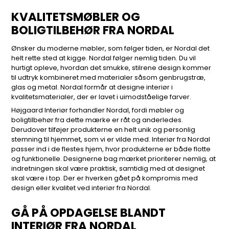
KVALITETSMØBLER OG
BOLIGTILBEHØR FRA NORDAL
Ønsker du moderne møbler, som følger tiden, er Nordal det
helt rette sted at kigge. Nordal følger nemlig tiden. Du vil
hurtigt opleve, hvordan det smukke, stilrene design kommer
til udtryk kombineret med materialer såsom genbrugstræ,
glas og metal. Nordal formår at designe interiør i
kvalitetsmaterialer, der er lavet i uimodståelige farver.
Højgaard Interiør forhandler Nordal, fordi møbler og
boligtilbehør fra dette mærke er råt og anderledes.
Derudover tilføjer produkterne en helt unik og personlig
stemning til hjemmet, som vi er vilde med. Interiør fra Nordal
passer ind i de flestes hjem, hvor produkterne er både flotte
og funktionelle. Designerne bag mærket prioriterer nemlig, at
indretningen skal være praktisk, samtidig med at designet
skal være i top. Der er hverken gået på kompromis med
design eller kvalitet ved interiør fra Nordal.
GÅ PÅ OPDAGELSE BLANDT
INTERIØR FRA NORDAL