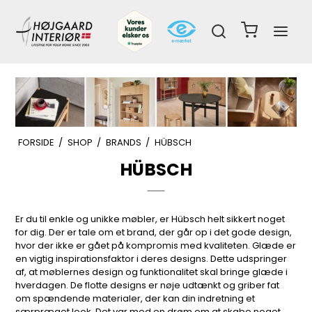
FORSIDE
/
SHOP
/
BRANDS
/
HÜBSCH
HÜBSCH
Er du til enkle og unikke møbler, er Hübsch helt sikkert noget
for dig. Der er tale om et brand, der går op i det gode design,
hvor der ikke er gået på kompromis med kvaliteten. Glæde er
en vigtig inspirationsfaktor i deres designs. Dette udspringer
af, at møblernes design og funktionalitet skal bringe glæde i
hverdagen. De flotte designs er nøje udtænkt og griber fat
om spændende materialer, der kan din indretning et
særpræget look. Det var med en drøm om at skabe noget