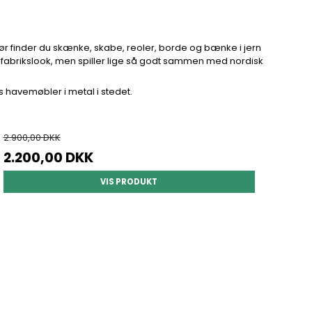
riør finder du skænke, skabe, reoler, borde og bænke i jern
k fabrikslook, men spiller lige så godt sammen med nordisk
 havemøbler i metal i stedet.
2.900,00 DKK
2.200,00 DKK
VIS PRODUKT