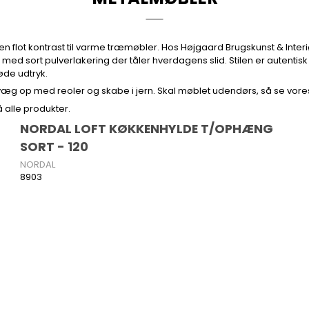
g en flot kontrast til varme træmøbler. Hos Højgaard Brugskunst & Inte
ed sort pulverlakering der tåler hverdagens slid. Stilen er autentis
øde udtryk.
væg op med reoler og skabe i jern. Skal møblet udendørs, så se vores
 alle produkter.
NORDAL LOFT KØKKENHYLDE T/OPHÆNG
SORT - 120
NORDAL
8903