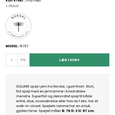
+ FRAGT.
MODEL:
15737
LÆG I KURV
STK.
SQUARE spejl i jern fra Nordal, i guld finish. Stort,
flot spejl med en jernramme i kvadratiske
mønstre. Superflot og dekorativt spejl til både
entré, stue, soveværelse eller hvis du f.eks. har et
walk-in-closet. Spejlets ramme har en smuk,
gylden farve. Spejlet måler
B: 76 D: 2 H: 97 cm.