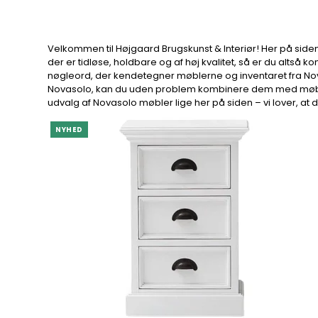
Velkommen til Højgaard Brugskunst & Interiør! Her på side
der er tidløse, holdbare og af høj kvalitet, så er du altså k
nøgleord, der kendetegner møblerne og inventaret fra Nov
Novasolo, kan du uden problem kombinere dem med møbler 
udvalg af Novasolo møbler lige her på siden – vi lover, at du
NYHED