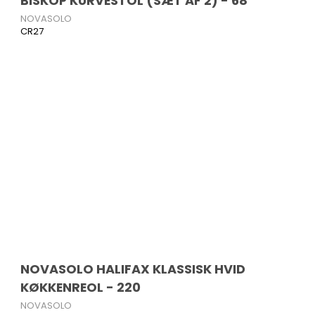
BISKOP KURVESTOL (SÆT AF 2) - 68
NOVASOLO
CR27
NOVASOLO HALIFAX KLASSISK HVID
KØKKENREOL - 220
NOVASOLO