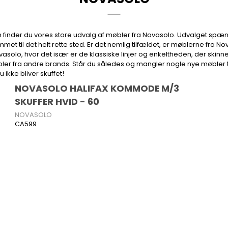
n finder du vores store udvalg af møbler fra Novasolo. Udvalget spæn
ommet til det helt rette sted. Er det nemlig tilfældet, er møblerne fra N
asolo, hvor det især er de klassiske linjer og enkeltheden, der ski
fra andre brands. Står du således og mangler nogle nye møbler til
 ikke bliver skuffet!
NOVASOLO HALIFAX KOMMODE M/3
SKUFFER HVID - 60
NOVASOLO
CA599