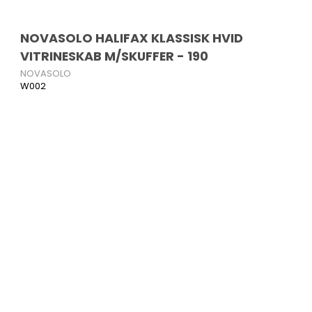
NOVASOLO HALIFAX KLASSISK HVID
VITRINESKAB M/SKUFFER - 190
NOVASOLO
W002