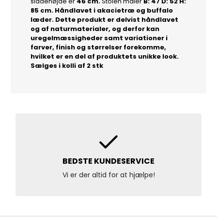
siddehøjde er
46 cm.
Stolen måler
B: 47 D: 52 H:
85 cm. Håndlavet i akacietræ og buffalo
læder. Dette produkt er delvist håndlavet
og af naturmaterialer, og derfor kan
uregelmæssigheder samt variationer i
farver, finish og størrelser forekomme,
hvilket er en del af produktets unikke look.
Sælges i kolli af 2 stk
BEDSTE KUNDESERVICE
Vi er der altid for at hjælpe!