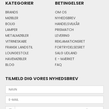
KATEGORIER
BETINGELSER
BRANDS
OM OS
MØBLER
NYHEDSBREV
BOLIG
HANDELSVILKÅR
LAMPER
PRISMATCH
METALMØBLER
LEVERING
VITRINESKABE
REKLAMATIONSRET
FRANSK LANDSTIL
FORTRYDELSESRET
LOUNGESTOLE
SALG UDLAND
HAVEMØBLER
E - MÆRKE
T
BLOG
FAQ
TILMELD DIG VORES NYHEDSBREV