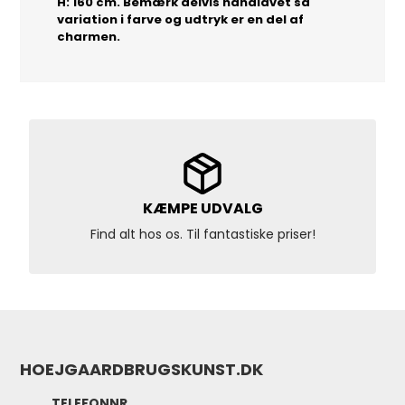
H: 160 cm. Bemærk delvis håndlavet så
variation i farve og udtryk er en del af
charmen.
KÆMPE UDVALG
Find alt hos os. Til fantastiske priser!
HOEJGAARDBRUGSKUNST.DK
TELEFONNR.