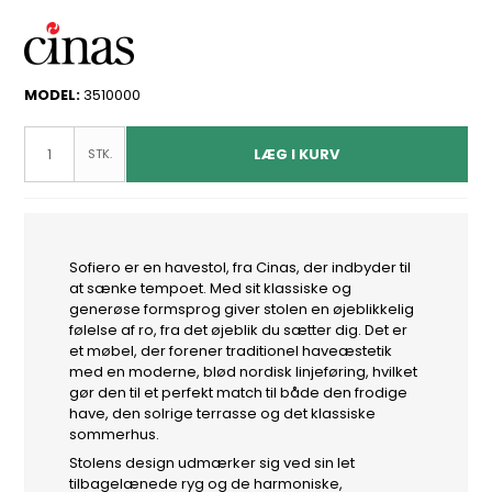
MODEL:
3510000
LÆG I KURV
STK.
Sofiero er en havestol, fra Cinas, der indbyder til
at sænke tempoet. Med sit klassiske og
generøse formsprog giver stolen en øjeblikkelig
følelse af ro, fra det øjeblik du sætter dig. Det er
et møbel, der forener traditionel haveæstetik
med en moderne, blød nordisk linjeføring, hvilket
gør den til et perfekt match til både den frodige
have, den solrige terrasse og det klassiske
sommerhus.
Stolens design udmærker sig ved sin let
tilbagelænede ryg og de harmoniske,