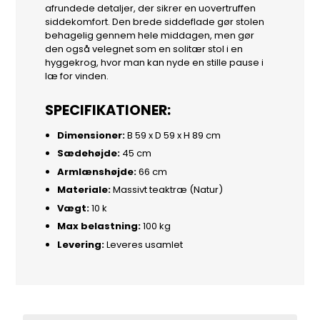
afrundede detaljer, der sikrer en uovertruffen
siddekomfort. Den brede siddeflade gør stolen
behagelig gennem hele middagen, men gør
den også velegnet som en solitær stol i en
hyggekrog, hvor man kan nyde en stille pause i
læ for vinden.
SPECIFIKATIONER:
Dimensioner:
B 59 x D 59 x H 89 cm
Sædehøjde:
45 cm
Armlænshøjde:
66 cm
Materiale:
Massivt teaktræ (Natur)
Vægt:
10 k
Max belastning:
100 kg
Levering:
Leveres usamlet