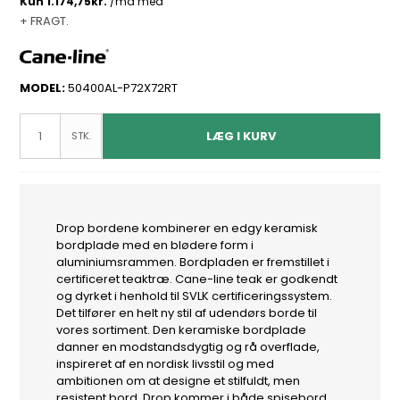
+ FRAGT.
MODEL:
50400AL-P72X72RT
LÆG I KURV
STK.
Drop bordene kombinerer en edgy keramisk
bordplade med en blødere form i
aluminiumsrammen. Bordpladen er fremstillet i
certificeret teaktræ. Cane-line teak er godkendt
og dyrket i henhold til SVLK certificeringssystem.
Det tilfører en helt ny stil af udendørs borde til
vores sortiment. Den keramiske bordplade
danner en modstandsdygtig og rå overflade,
inspireret af en nordisk livsstil og med
ambitionen om at designe et stilfuldt, men
resistent bord. Drop kommer i både spisebord