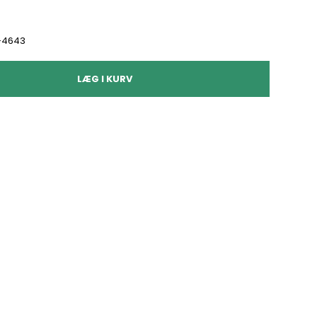
-4643
LÆG I KURV