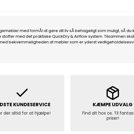
ungemøbler med formÅl at gøre dit liv sÅ behageligt som muligt, sÅ 
ine stoffer med det praktiske QuickDry & Airflow system. Tilsammen
 med bekvemmeligheden af møbler som er yderst vedligeholdelsesve
DSTE KUNDESERVICE
KÆMPE UDVALG
er der altid for at hjælpe!
Find alt hos os. Til fantas
priser!