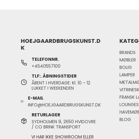
HOEJGAARDBRUGSKUNST.D
KATEG
K
BRANDS
TELEFONNR.
MØBLER
+4540557100
BOLIG
LAMPER
TLF:. ÅBNINGSTIDER
METALMØ
ÅBENT I HVERDAGE: Kl. 10 - 12
LUKKET I WEEKENDEN
VITRINES
FRANSK L
E-MAIL
LOUNGES
INFO@HOEJGAARDBRUGSKUNST.DK
HAVEMØB
RETURLAGER
BLOG
SYDHOLMEN 9, 2650 HVIDOVRE
/ CO BRINK TRANSPORT
VI HAR IKKE SHOWROOM ELLER