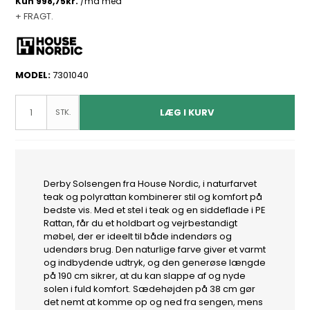
+ FRAGT.
MODEL:
7301040
LÆG I KURV
STK.
Derby Solsengen fra House Nordic, i naturfarvet
teak og polyrattan kombinerer stil og komfort på
bedste vis. Med et stel i teak og en siddeflade i PE
Rattan, får du et holdbart og vejrbestandigt
møbel, der er ideelt til både indendørs og
udendørs brug. Den naturlige farve giver et varmt
og indbydende udtryk, og den generøse længde
på 190 cm sikrer, at du kan slappe af og nyde
solen i fuld komfort. Sædehøjden på 38 cm gør
det nemt at komme op og ned fra sengen, mens