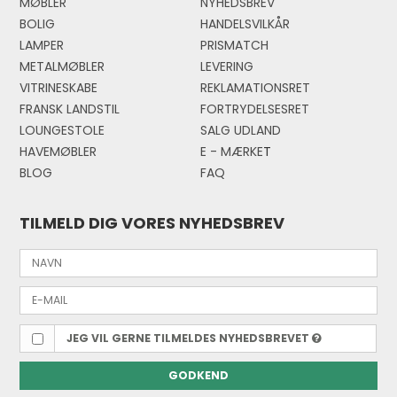
MØBLER
NYHEDSBREV
BOLIG
HANDELSVILKÅR
LAMPER
PRISMATCH
METALMØBLER
LEVERING
VITRINESKABE
REKLAMATIONSRET
FRANSK LANDSTIL
FORTRYDELSESRET
LOUNGESTOLE
SALG UDLAND
HAVEMØBLER
E - MÆRKE
T
BLOG
FAQ
TILMELD DIG VORES NYHEDSBREV
JEG VIL GERNE TILMELDES NYHEDSBREVET
GODKEND