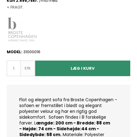
+ FRAGT.
MODEL:
31000016
LÆG I KURV
STK.
Flot og elegant sofa fra Broste Copenhagen -
sofaen er fremstillet i blødt og elegant
polyester velour og har en rigtig god
sidekomfort.
Sofaen findes i 8 forskelige
farver.
L
ængde: 200 cm -
Bredde: 88 cm
-
Højde: 74 cm -
Sidehøjde:44 cm -
Sidedybde: 58 cm.
M
ateriale: Polyester