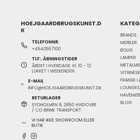
HOEJGAARDBRUGSKUNST.D
KATEG
K
BRANDS
TELEFONNR.
MØBLER
+4540557100
BOLIG
LAMPER
TLF:. ÅBNINGSTIDER
METALMØ
ÅBENT I HVERDAGE: Kl. 10 - 12
LUKKET I WEEKENDEN
VITRINES
FRANSK L
E-MAIL
LOUNGES
INFO@HOEJGAARDBRUGSKUNST.DK
HAVEMØB
RETURLAGER
BLOG
SYDHOLMEN 9, 2650 HVIDOVRE
/ CO BRINK TRANSPORT
VI HAR IKKE SHOWROOM ELLER
BUTIK