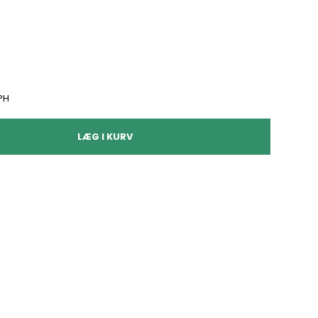
PH
LÆG I KURV