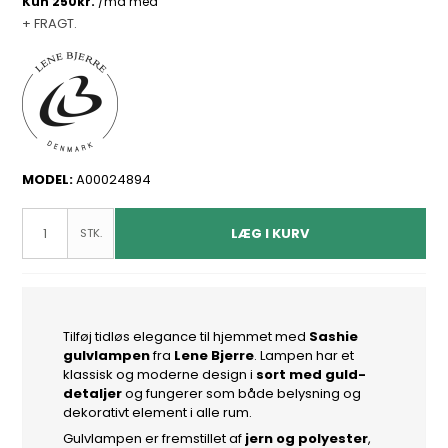
+ FRAGT.
MODEL:
A00024894
LÆG I KURV
STK.
Tilføj tidløs elegance til hjemmet med
Sashie
gulvlampen
fra
Lene Bjerre
. Lampen har et
klassisk og moderne design i
sort med guld-
detaljer
og fungerer som både belysning og
dekorativt element i alle rum.
Gulvlampen er fremstillet af
jern og polyester
,