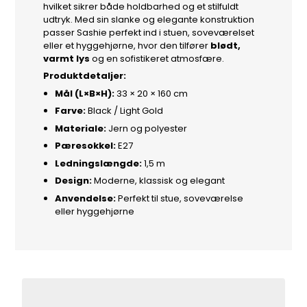
hvilket sikrer både holdbarhed og et stilfuldt
udtryk. Med sin slanke og elegante konstruktion
passer Sashie perfekt ind i stuen, soveværelset
eller et hyggehjørne, hvor den tilfører
blødt,
varmt lys
og en sofistikeret atmosfære.
Produktdetaljer:
Mål (L×B×H):
33 × 20 × 160 cm
Farve:
Black / Light Gold
Materiale:
Jern og polyester
Pæresokkel:
E27
Ledningslængde:
1,5 m
Design:
Moderne, klassisk og elegant
Anvendelse:
Perfekt til stue, soveværelse
eller hyggehjørne