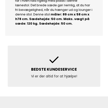
får i hvert fald rigelig med plads i denne
lænestol. Det brede sæde gør nemlig, at du har
fri bevægelighed, når du hænger ud og lounger i
denne stol. Denne stol
måler: 89 cm x 58 cm x
h78 cm. Sædehøjde: 50 cm. Maks. vægt på
sæde: 120 kg. Sædehøjde: 50 cm.
BEDSTE KUNDESERVICE
Vi er der altid for at hjælpe!