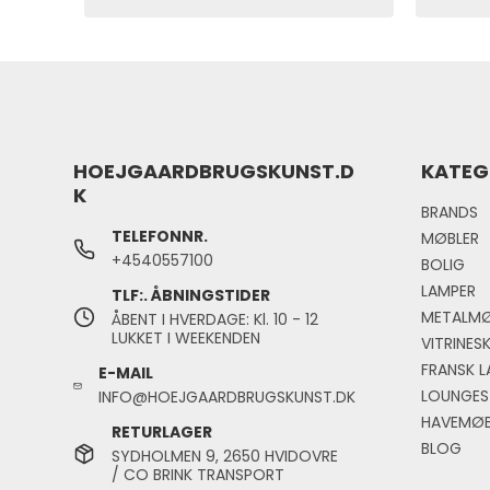
HOEJGAARDBRUGSKUNST.D
KATEG
K
BRANDS
TELEFONNR.
MØBLER
+4540557100
BOLIG
LAMPER
TLF:. ÅBNINGSTIDER
METALMØ
ÅBENT I HVERDAGE: Kl. 10 - 12
LUKKET I WEEKENDEN
VITRINES
FRANSK L
E-MAIL
LOUNGES
INFO@HOEJGAARDBRUGSKUNST.DK
HAVEMØB
RETURLAGER
BLOG
SYDHOLMEN 9, 2650 HVIDOVRE
/ CO BRINK TRANSPORT