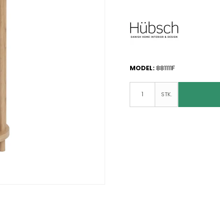
MODEL:
881111F
STK.