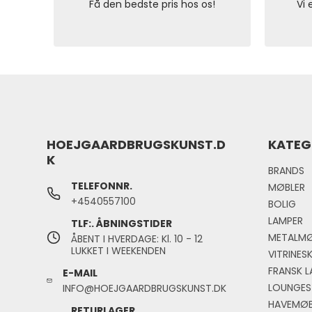
Få den bedste pris hos os!
Vi 
HOEJGAARDBRUGSKUNST.D
KATEG
K
BRANDS
TELEFONNR.
MØBLER
+4540557100
BOLIG
LAMPER
TLF:. ÅBNINGSTIDER
METALMØ
ÅBENT I HVERDAGE: Kl. 10 - 12
LUKKET I WEEKENDEN
VITRINES
FRANSK L
E-MAIL
LOUNGES
INFO@HOEJGAARDBRUGSKUNST.DK
HAVEMØB
RETURLAGER