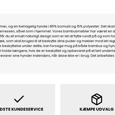
er, og en behagelig hynde i 85% bomuld og 15% polyester. Det skandi
på terressen, såvel som i hjemmet. Vores bambusmøbler har været en de
 du et smukt naturligt design som er let at flytte rundt på og som ho
træk, som skal bruges til at beskytte dine puder og møbler mod let re
ere beskyttelse under dette, kan forsage mug på både bambus og hyn
 holde længere, hvis de er beskyttet og opbevaret på et tørt underla
bevarer sine hynder indendørs, når disse ikke er i brug. Det anbefal
DSTE KUNDESERVICE
KÆMPE UDVALG