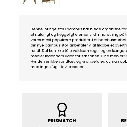
Denne lounge stol i bambus har bløde organiske form
et naturligt og hyggeligt element i din indretning 
vores mest populære produkter. I et bambusmøbel får
din nye bambus stol, anbefaler vi at tilkøbe et over
rundt. Det kan ikke tåle voldsom regn, og en læng
møbler indendørs uden for sæsonen. Dine møbler vil
Hynden er ikke vandtæt, og vi anbefaler, at man op
med ingen fugt i lavsæsonen.
PRISMATCH
BE