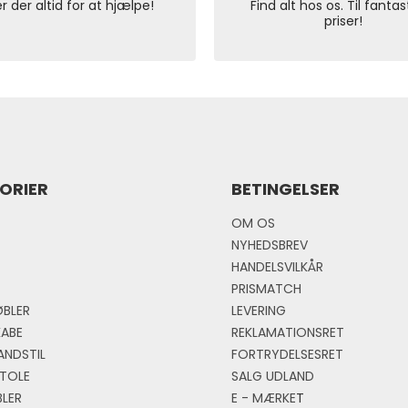
er der altid for at hjælpe!
Find alt hos os. Til fantas
priser!
ORIER
BETINGELSER
OM OS
NYHEDSBREV
HANDELSVILKÅR
PRISMATCH
BLER
LEVERING
KABE
REKLAMATIONSRET
ANDSTIL
FORTRYDELSESRET
TOLE
SALG UDLAND
LER
E - MÆRKE
T