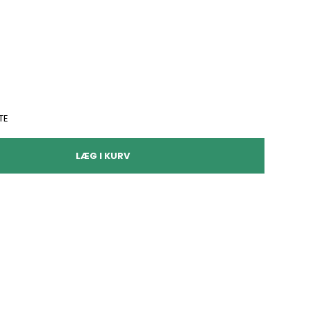
TE
LÆG I KURV