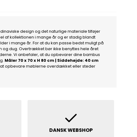
naviske design og det naturlige materiale tilføjer
l af kollektionen i mange år og er stadig blandt
lder i mange år. For at du kan passe bedst muligt på
gn og dug. Overtrækket bør ikke benyttes hele året
derne. Vi anbefaler, at du opbevarer dine bambus
g.
Måler 70 x 70 x H 80 cm | Siddehøjde: 40 cm
es at opbevare møblerne overdækket eller steder
DANSK WEBSHOP