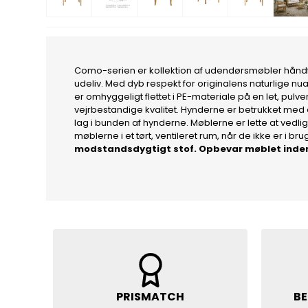
Como-serien er kollektion af udendørsmøbler håndflet
udeliv. Med dyb respekt for originalens naturlige nua
er omhyggeligt flettet i PE-materiale på en let, pu
vejrbestandige kvalitet. Hynderne er betrukket me
lag i bunden af hynderne. Møblerne er lette at vedl
møblerne i et tørt, ventileret rum, når de ikke er i b
modstandsdygtigt stof. Opbevar møblet indend
PRISMATCH
BE