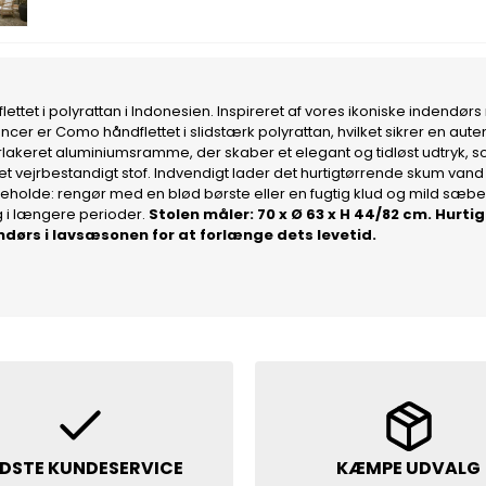
tet i polyrattan i Indonesien. Inspireret af vores ikoniske indendørs
ncer er Como håndflettet i slidstærk polyrattan, hvilket sikrer en aut
lverlakeret aluminiumsramme, der skaber et elegant og tidløst udtryk
d et vejrbestandigt stof. Indvendigt lader det hurtigtørrende skum
igeholde: rengør med en blød børste eller en fugtig klud og mild sæbe
rug i længere perioder.
Stolen måler: 70 x Ø 63 x H 44/82 cm. Hur
ørs i lavsæsonen for at forlænge dets levetid.
DSTE KUNDESERVICE
KÆMPE UDVALG