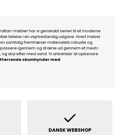
 rattan-møbler har vi genskabt serien til et moderne
entisk følelse i en vejrbestandig udgave. Hvert møbel
, som samtidig fremhæver materialets robuste og
 vand passere igennem og dræne ud gennem et mesh-
, og skyl efter med vand. Vi anbefaler at opbevare
tigttørrende skumhynder med
DANSK WEBSHOP