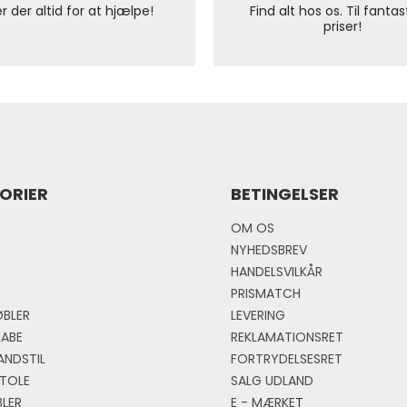
er der altid for at hjælpe!
Find alt hos os. Til fantas
priser!
ORIER
BETINGELSER
OM OS
NYHEDSBREV
HANDELSVILKÅR
PRISMATCH
BLER
LEVERING
KABE
REKLAMATIONSRET
ANDSTIL
FORTRYDELSESRET
TOLE
SALG UDLAND
LER
E - MÆRKE
T