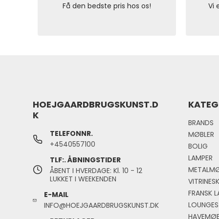
Få den bedste pris hos os!
Vi 
HOEJGAARDBRUGSKUNST.D
KATEG
K
BRANDS
TELEFONNR.
MØBLER
+4540557100
BOLIG
LAMPER
TLF:. ÅBNINGSTIDER
METALMØ
ÅBENT I HVERDAGE: Kl. 10 - 12
LUKKET I WEEKENDEN
VITRINES
FRANSK L
E-MAIL
LOUNGES
INFO@HOEJGAARDBRUGSKUNST.DK
HAVEMØB