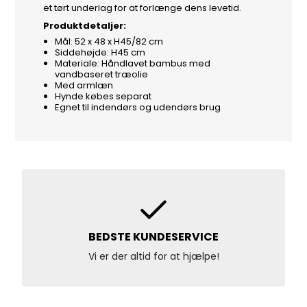
et tørt underlag for at forlænge dens levetid.
Produktdetaljer:
Mål: 52 x 48 x H45/82 cm
Siddehøjde: H45 cm
Materiale: Håndlavet bambus med
vandbaseret træolie
Med armlæn
Hynde købes separat
Egnet til indendørs og udendørs brug
BEDSTE KUNDESERVICE
Vi er der altid for at hjælpe!