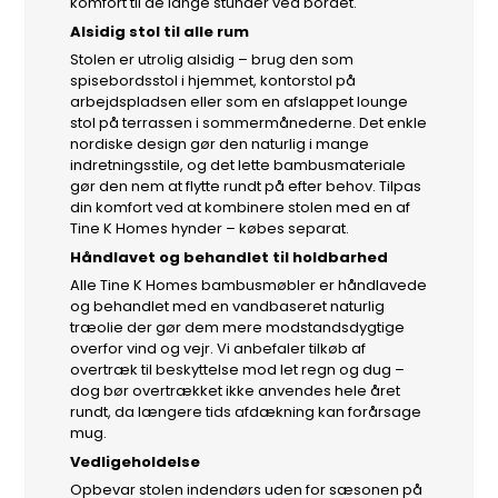
komfort til de lange stunder ved bordet.
Alsidig stol til alle rum
Stolen er utrolig alsidig – brug den som
spisebordsstol i hjemmet, kontorstol på
arbejdspladsen eller som en afslappet lounge
stol på terrassen i sommermånederne. Det enkle
nordiske design gør den naturlig i mange
indretningsstile, og det lette bambusmateriale
gør den nem at flytte rundt på efter behov. Tilpas
din komfort ved at kombinere stolen med en af
Tine K Homes hynder – købes separat.
Håndlavet og behandlet til holdbarhed
Alle Tine K Homes bambusmøbler er håndlavede
og behandlet med en vandbaseret naturlig
træolie der gør dem mere modstandsdygtige
overfor vind og vejr. Vi anbefaler tilkøb af
overtræk til beskyttelse mod let regn og dug –
dog bør overtrækket ikke anvendes hele året
rundt, da længere tids afdækning kan forårsage
mug.
Vedligeholdelse
Opbevar stolen indendørs uden for sæsonen på