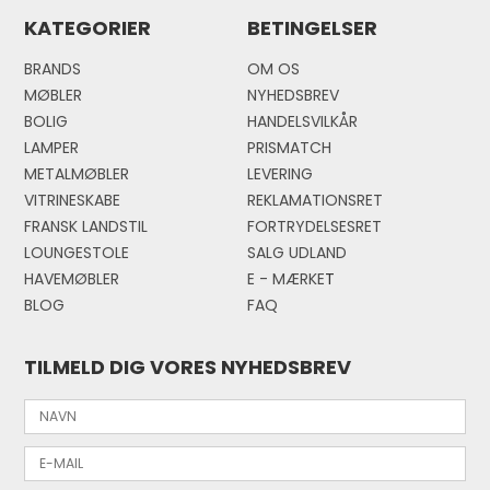
KATEGORIER
BETINGELSER
BRANDS
OM OS
MØBLER
NYHEDSBREV
BOLIG
HANDELSVILKÅR
LAMPER
PRISMATCH
METALMØBLER
LEVERING
VITRINESKABE
REKLAMATIONSRET
FRANSK LANDSTIL
FORTRYDELSESRET
LOUNGESTOLE
SALG UDLAND
HAVEMØBLER
E - MÆRKE
T
BLOG
FAQ
TILMELD DIG VORES NYHEDSBREV