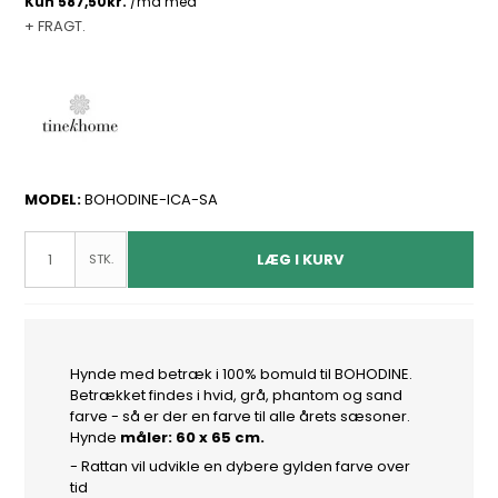
+ FRAGT.
MODEL:
BOHODINE-ICA-SA
LÆG I KURV
STK.
Hynde med betræk i 100% bomuld til BOHODINE.
Betrækket findes i hvid, grå, phantom og sand
farve - så er der en farve til alle årets sæsoner.
Hynde
m
å
ler: 60 x 65 cm.
- Rattan vil udvikle en dybere gylden farve over
tid