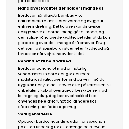
god plads til alle.
Håndlavet kvalitet der holder i mange år
Bordet er håndlavet i bambus – et
naturmateriale der tilfører varme og hygge til
enhver indretning. Det tidløse skandinaviske
design sikrer at bordet aldrig går af mode, og
den solide håndlavede kvalitet betyder at du kan
glæde dig over det i mange år fremover. Brug
det som fast spisebord i stuen eller flyt det ud på
terrassen når vejret indbyder til det.
Behandlet til holdbarhed
Bordet er behandlet med en naturlig
vandbaseret træolie der gør det mere
modstandsdygtigt overfor vind og vejr – så du
trygt kan benytte det i haven eller på terrassen. Vi
anbefaler tilkøb af overtræk til beskyttelse mod
let regn og dug, dog bør overtrækket ikke
anvendes hele året rundt da længere tids
afdækning kan forårsage mug.
Vedligeholdelse
Opbevar bordet indendørs uden for sæsonen
på et tørt underlag for at forlænge dets levetid.