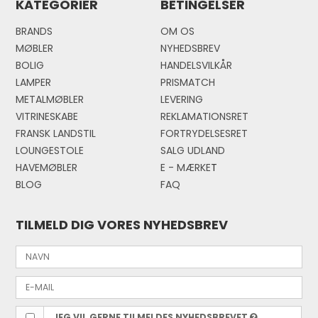
KATEGORIER
BETINGELSER
BRANDS
OM OS
MØBLER
NYHEDSBREV
BOLIG
HANDELSVILKÅR
LAMPER
PRISMATCH
METALMØBLER
LEVERING
VITRINESKABE
REKLAMATIONSRET
FRANSK LANDSTIL
FORTRYDELSESRET
LOUNGESTOLE
SALG UDLAND
HAVEMØBLER
E - MÆRKE
T
BLOG
FAQ
TILMELD DIG VORES NYHEDSBREV
JEG VIL GERNE TILMELDES NYHEDSBREVET