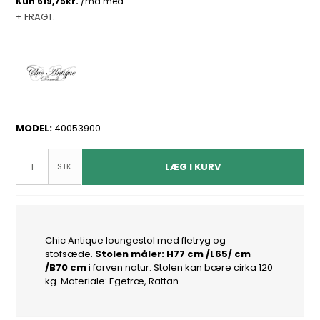
+ FRAGT.
MODEL:
40053900
LÆG I KURV
STK.
Chic Antique loungestol med fletryg og
stofsæde.
Stolen måler: H77 cm /L65/ cm
/B70 cm
i farven natur. Stolen kan bære cirka 120
kg. Materiale: Egetræ, Rattan.