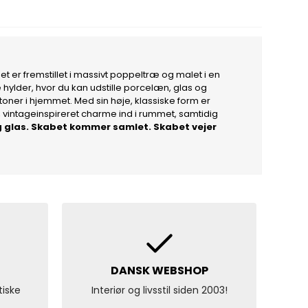
et er fremstillet i massivt poppeltræ og malet i en
ge hylder, hvor du kan udstille porcelæn, glas og
oner i hjemmet. Med sin høje, klassiske form er
k, vintageinspireret charme ind i rummet, samtidig
r og glas. Skabet kommer samlet. Skabet vejer
DANSK WEBSHOP
tiske
Interiør og livsstil siden 2003!