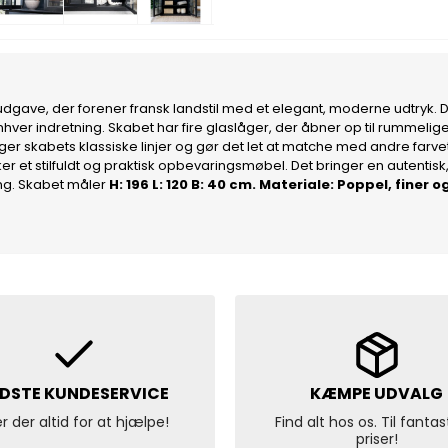
t udgave, der forener fransk landstil med et elegant, moderne udtryk. D
 enhver indretning. Skabet har fire glaslåger, der åbner op til rummeli
er skabets klassiske linjer og gør det let at matche med andre farvet
sker et stilfuldt og praktisk opbevaringsmøbel. Det bringer en autentis
ng.
Skabet måler
H: 196 L: 120 B: 40 cm. Materiale: Poppel, fine
DSTE KUNDESERVICE
KÆMPE UDVALG
er der altid for at hjælpe!
Find alt hos os. Til fantas
priser!