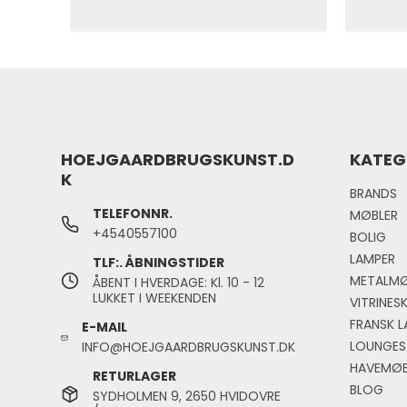
HOEJGAARDBRUGSKUNST.D
KATEG
K
BRANDS
TELEFONNR.
MØBLER
+4540557100
BOLIG
LAMPER
TLF:. ÅBNINGSTIDER
METALMØ
ÅBENT I HVERDAGE: Kl. 10 - 12
LUKKET I WEEKENDEN
VITRINES
FRANSK L
E-MAIL
LOUNGES
INFO@HOEJGAARDBRUGSKUNST.DK
HAVEMØB
RETURLAGER
BLOG
SYDHOLMEN 9, 2650 HVIDOVRE