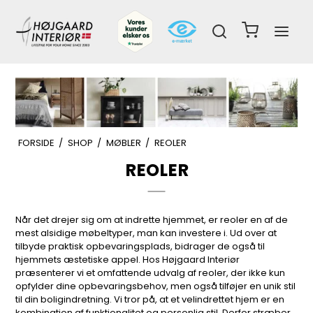
FORSIDE
/
SHOP
/
MØBLER
/
REOLER
REOLER
Når det drejer sig om at indrette hjemmet, er reoler en af de
mest alsidige møbeltyper, man kan investere i. Ud over at
tilbyde praktisk opbevaringsplads, bidrager de også til
hjemmets æstetiske appel. Hos Højgaard Interiør
præsenterer vi et omfattende udvalg af reoler, der ikke kun
opfylder dine opbevaringsbehov, men også tilføjer en unik stil
til din boligindretning. Vi tror på, at et velindrettet hjem er en
kombination af funktionalitet og personlig stil. Derfor stræber