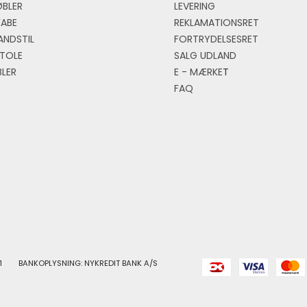
BLER
LEVERING
KABE
REKLAMATIONSRET
ANDSTIL
FORTRYDELSESRET
TOLE
SALG UDLAND
LER
E - MÆRKE
T
FAQ
1
BANKOPLYSNING: NYKREDIT BANK A/S