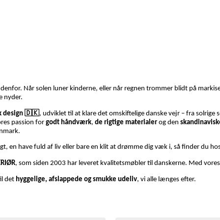
 udenfor. Når solen luner kinderne, eller når regnen trommer blidt på markise
re nyder.
k design 🇩🇰
, udviklet til at klare det omskiftelige danske vejr – fra solri
ores passion for
godt håndværk
,
de rigtige materialer
og den
skandinaviske
anmark.
t, en have fuld af liv eller bare en klit at drømme dig væk i, så finder du 
ERIØR
, som siden 2003 har leveret kvalitetsmøbler til danskerne. Med vores n
il det
hyggelige, afslappede og smukke udeliv
, vi alle længes efter.