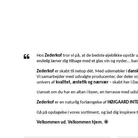
Hos
Zederkof
tror vi på, at de bedste øjeblikke opstår
endelig læner dig tilbage med et glas vin og nyder... ba
Zederkof
er skabt til netop dét. Med udemøbler i
dans
Vi samarbejder med udvalgte producenter, der deler v
univers af
kvalitet, æstetik og nærvær
– skabt her i D
Uanset om du har en altan i byen, en terrasse med udsig
Zederkof
er en naturlig forlængelse af
HØJGAARD INT
Gå på opdagelse i vores sortiment, og lad dig inspirere t
Velkommen ud. Velkommen hjem. 🌞