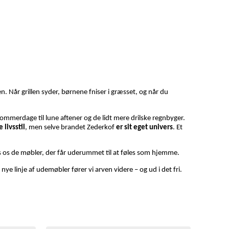
n. Når grillen syder, børnene fniser i græsset, og når du
ge sommerdage til lune aftener og de lidt mere drilske regnbyger.
 livsstil
, men selve brandet Zederkof
er sit eget univers
. Et
hos os de møbler, der får uderummet til at føles som hjemme.
ye linje af udemøbler fører vi arven videre – og ud i det fri.