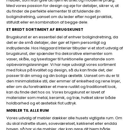
møbler, som kan give dit hjem et unikt og moderne præg.
Med vores passion for design og øje for detaljer, sikrer vi, at
du finder de perfekte elementer til at fuldende din
boligindretning, uanset om du leder efter noget praktisk,
stilfuldt eller en kombination af begge dele.
ET BREDT SORTIMENT AF BRUGSKUNST
Brugskunst er en essentiel del af enhver boligindretning, da
det er de små detaljer, der gør et hjem personligt og
indbydende. Hos Højgaard Interiør tilbyder vi et stort udvalg af
brugskunst, der spænder fra dekorative elementer som
vaser, skåle, og lysestager til funktionelle genstande som
opbevaringsløsninger. Vi har nøje udvalgt vores sortiment
med fokus på kvalitet og design, så du kan finde det, der
passer til din smag og din boligs æstetik. Uanset om du er til
den minimalistiske stil, der emmer af enkelhed og rene linjer,
eller om du foretrækker et mere rustikt og traditionelt look,
kan du finde det hos os. Vores brugskunst er lavet af
materialer som metal, keramik, og træ, hvilket sikrer både
holdbarhed og et æstetisk flot udtryk.
MØBLER TIL ALLE RUM
Vores udvalg af møbler dækker alle husets vigtigste rum. Om
du skal indrette stuen, soveværelset, køkkenet eller endda
haven, så har vi de møbler, der kan gøre dit hjem både