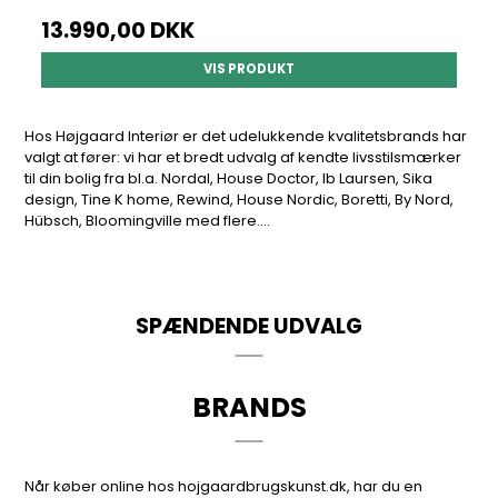
13.990,00 DKK
VIS PRODUKT
Hos Højgaard Interiør er det udelukkende kvalitetsbrands har
valgt at fører: vi har et bredt udvalg af kendte livsstilsmærker
til din bolig fra bl.a. Nordal, House Doctor, Ib Laursen, Sika
design, Tine K home, Rewind, House Nordic, Boretti, By Nord,
Hübsch, Bloomingville med flere....
SPÆNDENDE UDVALG
BRANDS
Når køber online hos hojgaardbrugskunst.dk, har du en