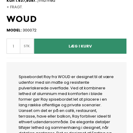
+ FRAGT.
MODEL:
300072
LÆG I KURV
STK.
Spisebordet Ray fra WOUD er designet til at være
udenfor med sin matte og resistente
pulverlakerede overflade. Ved at kombinere
lethed af aluminium med komforten i bløde
former gør Ray spisebordet let at placere i en
lang række offentlige og private scenarier.
Uanset om det er på en café, restaurant,
terrasse, have eller balkon, Ray forbliver ideel til
ethvert udendørsområde. De elegante detaljer
tilføjer lethed og sammenhæng i designet, når