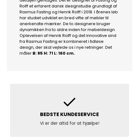
detaljen gentages. Det er designet af Fasting og
Rolff et erfarent dansk designstudie grundlagt af
Rasmus Fasting og Henrik Rolff i 2018. I årenes løb
har studiet udviklet en bred vifte af møbler til
anerkendte mærker. De to designere bruger
dynamikken fra to aldre inden for møbeldesign.
Oplevelsen af ​​Henrik Rolff og det innovative sind
fra Rasmus Fasting er kombineret i tidløse
design, der skal vejlede os i nye retninger. Det
måler
B: 85 H: 71 L: 160 cm.
BEDSTE KUNDESERVICE
Vi er der altid for at hjælpe!