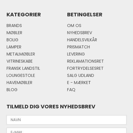
KATEGORIER
BETINGELSER
BRANDS
OM OS
MØBLER
NYHEDSBREV
BOLIG
HANDELSVILKÅR
LAMPER
PRISMATCH
METALMØBLER
LEVERING
VITRINESKABE
REKLAMATIONSRET
FRANSK LANDSTIL
FORTRYDELSESRET
LOUNGESTOLE
SALG UDLAND
HAVEMØBLER
E - MÆRKE
T
BLOG
FAQ
TILMELD DIG VORES NYHEDSBREV