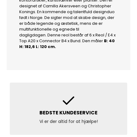
kontorartikler, kunstværker eller planter. Den er
designet af Camilla Akersveen og Christopher
Konings. En kommende og talentfuld designduo
født i Norge. De sigter mod at skabe design, der
er både legende og æstetisk, mens de er
multifunktionelle og egnede til
dagligdagen. Denne reol består af 6 x Reol / E4 x
Top A20 x Connector B4 x Bund. Den måler
B: 40
H: 182,6 L: 120 cm.
BEDSTE KUNDESERVICE
Vi er der altid for at hjælpe!