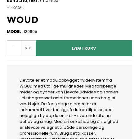
+ FRAGT.
MODEL:
120605
LÆG I KURV
STK.
Elevate er et modulopbygget hyldesystem fra
WOUD med utallige muligheder. Med forskellige
hylder og dybder kan Elevate udvides og samles
i et ubegrænset antal formationer uden brug af
værktøjer. De forskellige elementer er
indrammet hver for sig, så du kan tilpasse den
nøjagtige hylde, du ønsker - svarende til dine
behov og smag. Med sin enkelhed og alsidighed
er Elevate velegnet til både personlige og
professionelle rum. Brug det til kasser,