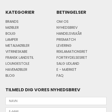
KATEGORIER
BETINGELSER
BRANDS
OM OS
MØBLER
NYHEDSBREV
BOLIG
HANDELSVILKÅR
LAMPER
PRISMATCH
METALMØBLER
LEVERING
VITRINESKABE
REKLAMATIONSRET
FRANSK LANDSTIL
FORTRYDELSESRET
LOUNGESTOLE
SALG UDLAND
HAVEMØBLER
E - MÆRKE
T
BLOG
FAQ
TILMELD DIG VORES NYHEDSBREV