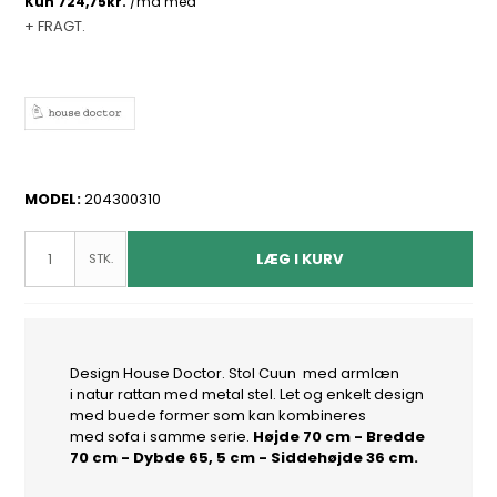
+ FRAGT.
MODEL:
204300310
LÆG I KURV
STK.
Design House Doctor. Stol Cuun med armlæn
i natur rattan med metal stel. Let og enkelt design
med buede former som kan kombineres
med sofa i samme serie.
Højde 70 cm - Bredde
70 cm - Dybde 65, 5 cm - Siddehøjde 36 cm.